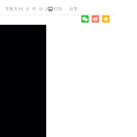
字体大小[
大
中
小
]
打印