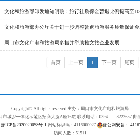
文化和旅游部印发通知明确：旅行社质保金暂退比例提高至10
文化和旅游部办公厅关于进一步调整暂退旅游服务质量保证金
周口市文化广电和旅游局多措并举助推文旅企业发展
(
首页
上一页
1
下一页
尾页
c
u
r
r
e
n
Copyright© All rights reserved 主办：周口市文化广电和旅游局
t
市城乡一体化示范区招商大厦A座16层 联系电话：0394——8223657 邮编：
)
CP备2020029058号-1
网站标识码：4116000027
豫公网安备： 411672
访问人数：
51511